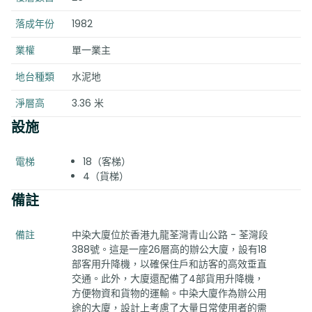
落成年份
1982
業權
單一業主
地台種類
水泥地
淨層高
3.36 米
設施
電梯
18（客梯）
4（貨梯）
備註
備註
中染大廈位於香港九龍荃灣青山公路 - 荃灣段
388號。這是一座26層高的辦公大廈，設有18
部客用升降機，以確保住戶和訪客的高效垂直
交通。此外，大廈還配備了4部貨用升降機，
方便物資和貨物的運輸。中染大廈作為辦公用
途的大廈，設計上考慮了大量日常使用者的需