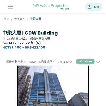
聯絡
主頁
大廈索引
中染大廈
/
/
中染大廈 | CDW Building
388號
青山公路 - 荃灣段
荃灣
新界
大約
1,870 - 20,100 ft² (G)
HK$37,400 - HK$422,100
最後更新日期
:
18/03/2026
物業編號
:
B-2AEBD25A