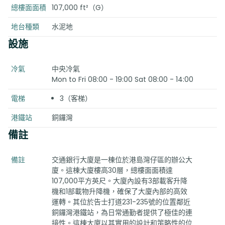
總樓面面積
107,000 ft²（G）
地台種類
水泥地
設施
冷氣
中央冷氣
Mon to Fri 08:00 - 19:00 Sat 08:00 - 14:00
電梯
3（客梯）
港鐵站
銅鑼灣
備註
備註
交通銀行大廈是一棟位於港島灣仔區的辦公大
廈。這棟大廈樓高30層，總樓面面積達
107,000平方英尺。大廈內設有3部載客升降
機和1部載物升降機，確保了大廈內部的高效
運轉。其位於告士打道231-235號的位置鄰近
銅鑼灣港鐵站，為日常通勤者提供了極佳的連
接性。這棟大廈以其實用的設計和策略性的位