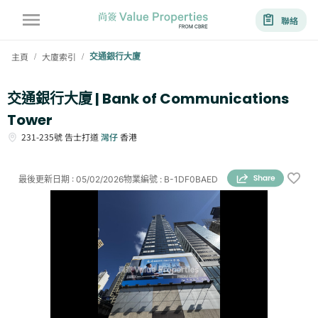
聯絡
主頁
大廈索引
交通銀行大廈
/
/
交通銀行大廈 | Bank of Communications
Tower
231-235號
告士打道
灣仔
香港
最後更新日期
:
05/02/2026
物業編號
:
B-1DF0BAED