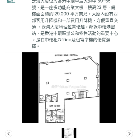
備註
泛海大廈位於香港中環皇后大道中 59-65
號，是一座多功能商業大樓。樓高23 層，總
樓面面積約129,000 平方英尺。大廈內設有四
部客用升降機和一部貨用升降機，方便垂直交
通 。泛海大廈地理位置優越，鄰近中環港鐵
站，是香港中環區辦公和零售活動的重要中心
，是在中環租Office及租寫字樓的優質選
擇。