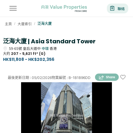
聯絡
主頁
大廈索引
泛海大廈
/
/
泛海大廈 | Asia Standard Tower
59-65號
皇后大道中
中環
香港
大約
207 - 5,621 ft² (G)
HK$11,808 - HK$202,356
最後更新日期
:
05/02/2026
物業編號
:
B-1B1B96DD