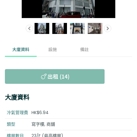
大廈資料
設施
備註
出租 (14)
大廈資料
冷氣管理費
HK$6.94
類型
寫字樓, 商舖
樓層數目
23/F (最高樓層)