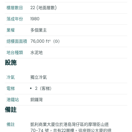
樓層數目
22 (地面層數)
落成年份
1980
業權
多個業主
總樓面面積
76,000 ft²（G）
地台種類
水泥地
設施
冷氣
獨立冷氣
電梯
2（客梯）
港鐵站
銅鑼灣
備註
備註
凱利商業大廈位於港島灣仔區的摩理臣山道
70-74 號，共有22層樓。這座辦公大廈的總