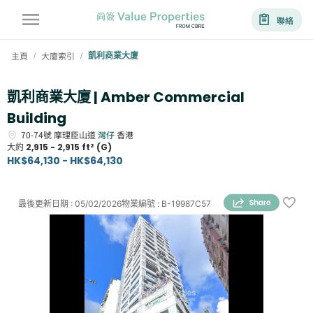
聯絡
主頁
大廈索引
凱利商業大廈
/
/
凱利商業大廈 | Amber Commercial
Building
70-74號
摩理臣山道
灣仔
香港
大約
2,915 - 2,915 ft² (G)
HK$64,130 - HK$64,130
最後更新日期
:
05/02/2026
物業編號
:
B-19987C57