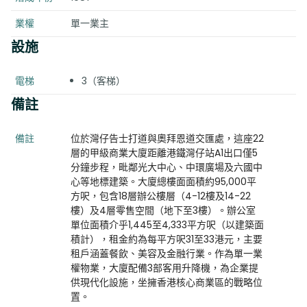
業權
單一業主
設施
電梯
3（客梯）
備註
備註
位於灣仔告士打道與奧拜恩道交匯處，這座22
層的甲級商業大廈距離港鐵灣仔站A1出口僅5
分鐘步程，毗鄰光大中心、中環廣場及六國中
心等地標建築。大廈總樓面面積約95,000平
方呎，包含18層辦公樓層（4-12樓及14-22
樓）及4層零售空間（地下至3樓）。辦公室
單位面積介乎1,445至4,333平方呎（以建築面
積計），租金約為每平方呎31至33港元，主要
租戶涵蓋餐飲、美容及金融行業。作為單一業
權物業，大廈配備3部客用升降機，為企業提
供現代化設施，坐擁香港核心商業區的戰略位
置。