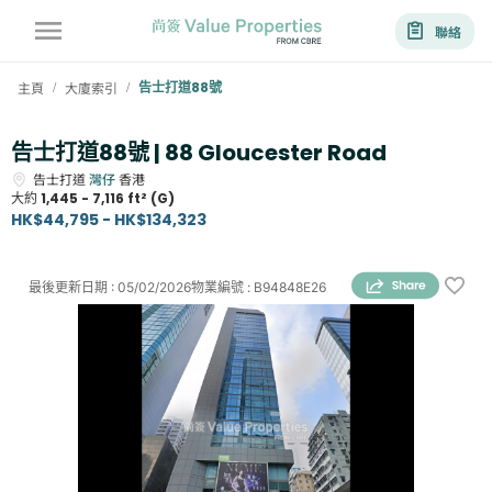
聯絡
主頁
大廈索引
告士打道88號
/
/
告士打道88號 | 88 Gloucester Road
告士打道
灣仔
香港
大約
1,445 - 7,116 ft² (G)
HK$44,795 - HK$134,323
最後更新日期
:
05/02/2026
物業編號
:
B94848E26