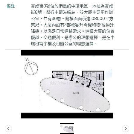
備註
雲咸街8號位於港島的中環地區，地址為雲咸
街8號，鄰近中環港鐵站。該大廈主要用作辦
公室，共有30層。總樓面面積達108000平方
英尺。大廈內設有3部載客升降機和1部載物升
降機，以滿足日常運輸需求。這幢大廈的位置
優越，交通便利，是辦公的理想選擇，是在中
環租寫字樓及租辦公室的理想選擇。