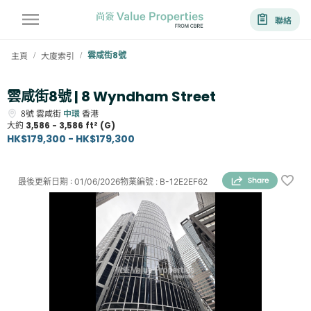
聯絡
主頁
大廈索引
雲咸街8號
/
/
雲咸街8號 | 8 Wyndham Street
8號
雲咸街
中環
香港
大約
3,586 - 3,586 ft² (G)
HK$179,300 - HK$179,300
最後更新日期
:
01/06/2026
物業編號
:
B-12E2EF62