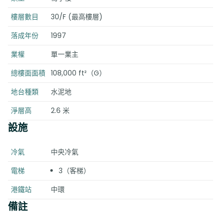
樓層數目
30/F (最高樓層)
落成年份
1997
業權
單一業主
總樓面面積
108,000 ft²（G）
地台種類
水泥地
淨層高
2.6 米
設施
冷氣
中央冷氣
電梯
3（客梯）
港鐵站
中環
備註