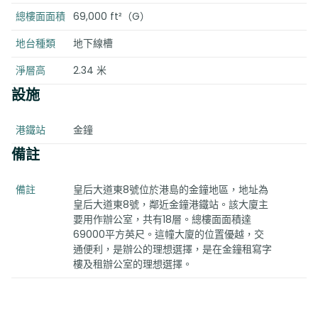
總樓面面積
69,000 ft²（G）
地台種類
地下線槽
淨層高
2.34 米
設施
港鐵站
金鐘
備註
備註
皇后大道東8號位於港島的金鐘地區，地址為
皇后大道東8號，鄰近金鐘港鐵站。該大廈主
要用作辦公室，共有18層。總樓面面積達
69000平方英尺。這幢大廈的位置優越，交
通便利，是辦公的理想選擇，是在金鐘租寫字
樓及租辦公室的理想選擇。