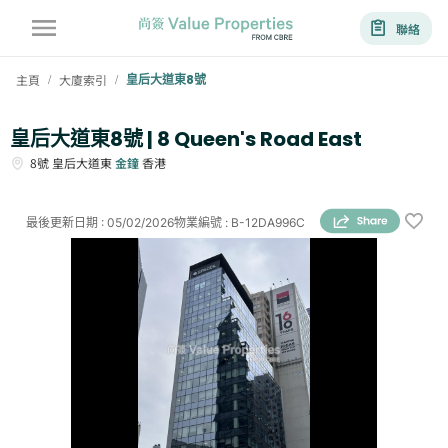
聯絡
主頁
大廈索引
皇后大道東8號
/
/
皇后大道東8號 | 8 Queen's Road East
8號
皇后大道東
金鐘
香港
最後更新日期
:
05/02/2026
物業編號
:
B-12DA996C