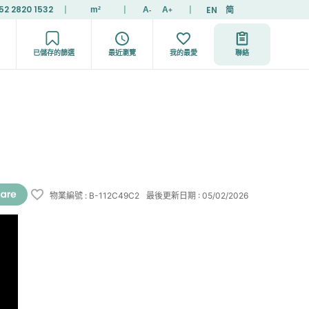
52 2820 1532
|
|
|
EN
简
m²
A
A
-
+
已儲存的篩選
最近瀏覽
我的最愛
聯絡
物業編號
:
B-112C49C2
最後更新日期
:
05/02/2026