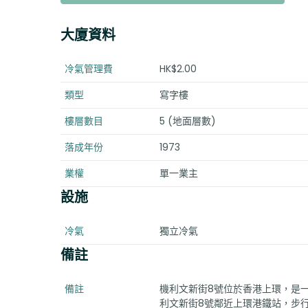
大廈資料
冷氣管理費
HK$2.00
類型
寫字樓
樓層數目
5 (地面層數)
落成年份
1973
業權
單一業主
設施
冷氣
獨立冷氣
備註
備註
機利文新街8號位於香港上環，是一
利文新街8號鄰近上環港鐵站，步