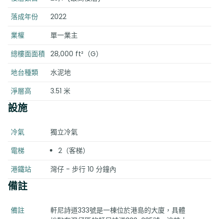
落成年份
2022
業權
單一業主
總樓面面積
28,000 ft²（G）
地台種類
水泥地
淨層高
3.51 米
設施
冷氣
獨立冷氣
電梯
2（客梯）
港鐵站
灣仔 - 步行 10 分鐘內
備註
備註
軒尼詩道333號是一棟位於港島的大廈，具體