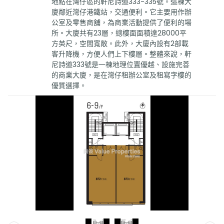
地點在灣仔區的軒尼詩道333-335號。這棟大
廈鄰近灣仔港鐵站，交通便利。它主要用作辦
公室及零售商舖，為商業活動提供了便利的場
所。大廈共有23層，總樓面面積達28000平
方英尺，空間寬敞。此外，大廈內設有2部載
客升降機，方便人們上下樓層。整體來說，軒
尼詩道333號是一棟地理位置優越、設施完善
的商業大廈，是在灣仔租辦公室及租寫字樓的
優質選擇。