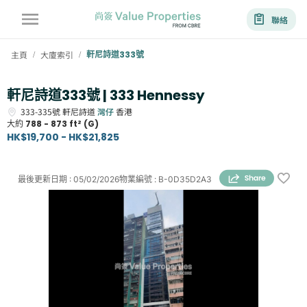
聯絡
主頁
大廈索引
軒尼詩道333號
/
/
軒尼詩道333號 | 333 Hennessy
333-335號
軒尼詩道
灣仔
香港
大約
788 - 873 ft² (G)
HK$19,700 - HK$21,825
最後更新日期
:
05/02/2026
物業編號
:
B-0D35D2A3