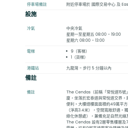
停車場備註
附近停車場於 國際交易中心 及 Eas
設施
冷氣
中央冷氣
星期一至星期五 08:00 - 19:00
星期六 08:00 - 13:00
電梯
9（客梯）
1（貨梯）
港鐵站
九龍灣 - 步行 5 分鐘以內
備註
備註
The Cendas（前稱「常悅道1
廈，坐落於宏泰道與常悅道交界，距
便利。大樓總樓面面積約49萬平方呎
（淨高3.4米），空間寬敞舒適。
綠化休憩處），兼備充足自然光線
The Cendas 設有2層零售樓