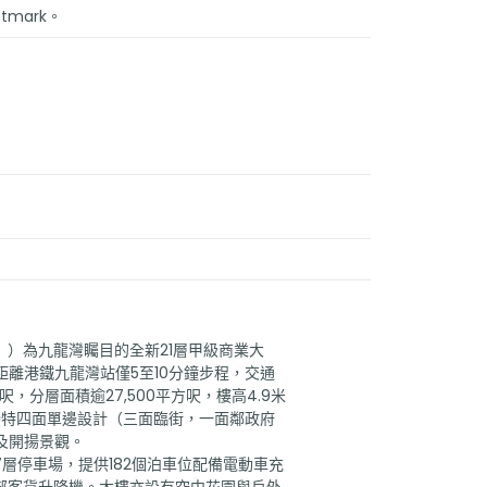
tmark。
5號」）為九龍灣矚目的全新21層甲級商業大
離港鐵九龍灣站僅5至10分鐘步程，交通
，分層面積逾27,500平方呎，樓高4.9米
獨特四面單邊設計（三面臨街，一面鄰政府
及開揚景觀。
層及7層停車場，提供182個泊車位配備電動車充