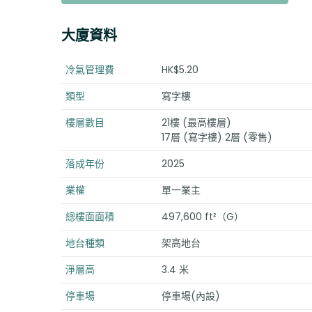
大廈資料
冷氣管理費
HK$5.20
類型
寫字樓
樓層數目
21樓 (最高樓層)
17層 (寫字樓) 2層 (零售)
落成年份
2025
業權
單一業主
總樓面面積
497,600 ft²（G）
地台種類
架高地台
淨層高
3.4 米
停車場
停車場(內設)