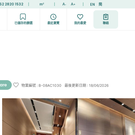
52 2820 1532
|
|
|
EN
简
m²
A
A
-
+
已儲存的篩選
最近瀏覽
我的最愛
聯絡
物業編號
:
B-08AC1030
最後更新日期
:
18/06/2026