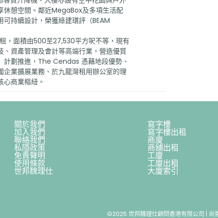
1部客貨升降機。大樓亦設有空中花園與戶外
休憩空間。鄰近MegaBox及多項生活配
可持續設計，榮獲綠建環評（BEAM
出租，面積由500至27,530平方呎不等，現有
技、資產管理及會計等高端行業，營造優質
劃推進，The Cendas 憑藉地段優勢、
國企業擴展業務、於九龍灣租用辦公室的理
核心商業樞紐。
關於我們
寫字樓
加入我們
寫字樓出租
聯絡我們
商廈
私隱政策
商舖出租
免責聲明
工廈
使用條款
工廈出租
世邦魏理仕
大廈索引
©2025 世邦魏理仕顧問香港有限公司 | 尚簽 Va