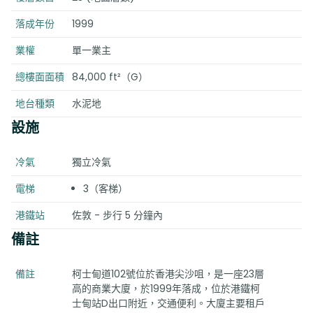
落成年份
1999
業權
單一業主
總樓面面積
84,000 ft²（G）
地台種類
水泥地
設施
冷氣
獨立冷氣
電梯
3（客梯）
港鐵站
佐敦 - 步行 5 分鐘內
備註
備註
柯士甸道102號位於香港尖沙咀，是一座23層
高的商業大廈，於1999年落成，位於港鐵柯
士甸站D出口附近，交通便利。大廈主要租戶