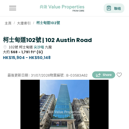
聯絡
主頁
大廈索引
柯士甸道102號
/
/
柯士甸道102號 | 102 Austin Road
102號
柯士甸道
尖沙咀
九龍
大約
568 - 1,791 ft² (G)
HK$15,904 - HK$50,148
最後更新日期
:
31/07/2026
物業編號
:
B-03583A62