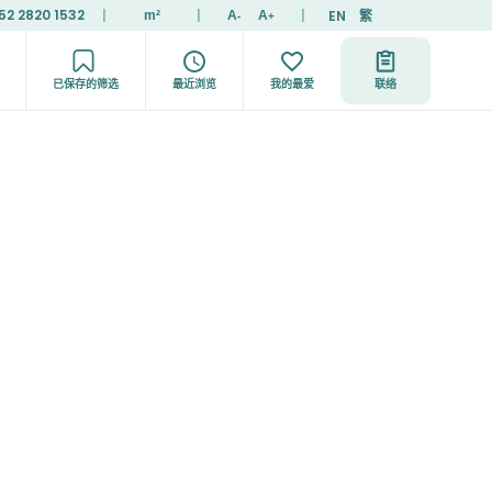
52 2820 1532
|
|
|
EN
繁
m²
A
A
-
+
已保存的筛选
最近浏览
我的最爱
联络