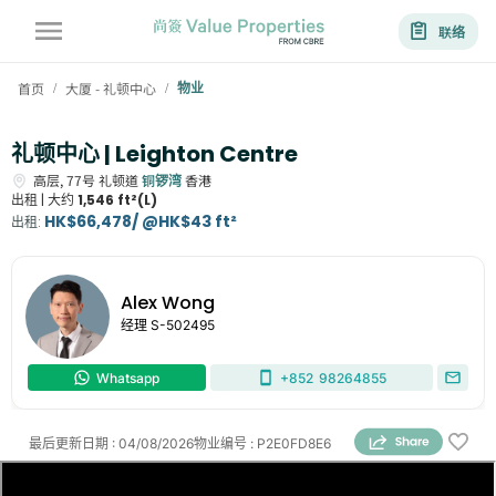
联络
首页
大厦 - 礼顿中心
物业
/
/
礼顿中心 | Leighton Centre
高层,
77号
礼顿道
铜锣湾
香港
出租 |
大约
1,546 ft²(L)
HK$66,478/ @HK$43 ft²
出租
:
Alex Wong
经理
S-502495
Whatsapp
+852
98264855
最后更新日期
:
04/08/2026
物业编号
:
P2E0FD8E6