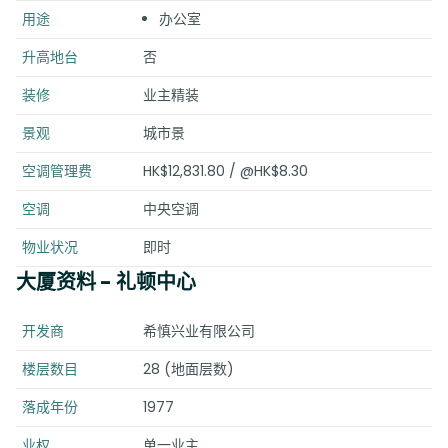
用途
办公室
升高地台
否
装修
业主精装
景观
城市景
空调管理费
HK$12,831.80 / @HK$8.30
空调
中央空调
物业状况
即时
大厦资料
- 礼顿中心
开发商
希慎兴业有限公司
楼层数目
28 (地面层数)
落成年份
1977
业权
单一业主