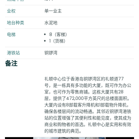
业权
单一业主
地台种类
水泥地
电梯
8（客梯）
1（货梯）
港铁站
铜锣湾
备注
礼顿中心位于香港岛铜锣湾区的礼顿道77
号，是一栋具有多功能的大厦，既可作为办公
室，也可作为零售商铺。这栋大厦共有28
层，提供了472,000平方英尺的总楼面面积。
大厦内设有8部载客升降机和1部载物升降机，
确保各楼层间的流动畅通。其邻近铜锣湾港铁
站的位置增强了其便利性和能见度，使其成为
商业和购物者的首选。礼顿中心是实用和有效
的城市建筑的典范。