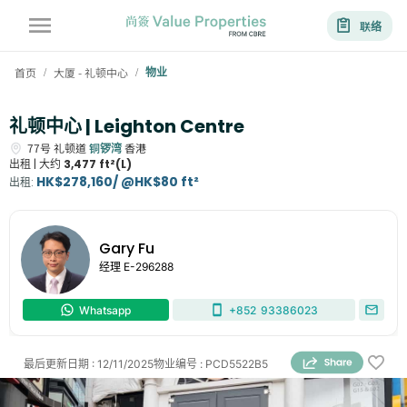
联络
首页
大厦 - 礼顿中心
物业
/
/
礼顿中心 | Leighton Centre
77号
礼顿道
铜锣湾
香港
出租 |
大约
3,477 ft²(L)
HK$278,160/ @HK$80 ft²
出租
:
Gary Fu
经理
E-296288
Whatsapp
+852
93386023
最后更新日期
:
12/11/2025
物业编号
:
PCD5522B5