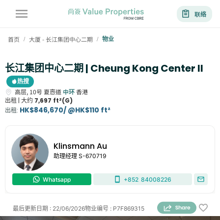
联络
首页
大厦 - 长江集团中心二期
物业
/
/
长江集团中心二期 | Cheung Kong Center II
热搜
高层,
10号
夏悫道
中环
香港
出租 |
大约
7,697 ft²(G)
HK$846,670/ @HK$110 ft²
出租
:
Klinsmann Au
助理经理
S-670719
Whatsapp
+852
84008226
最后更新日期
:
22/06/2026
物业编号
:
P7F869315