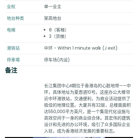
业权
单一业主
地台种类
架高地台
电梯
8（客梯）
3（货梯）
港铁站
中环 - Within 1 minute walk (J exit)
停車場
停车场(内设)
备注
长江集团中心II期位于香港岛的心脏地带——中
环，具体地址为夏悫道10号。这座办公大楼邻
近中环港铁站，交通便利，为商业活动提供了
极佳的地理位置。大厦共有32层，总楼面面积
达550,000平方英尺，是一个集现代化设施与
高效空间于一身的商业综合体。其宏伟的建筑
设计和先进的办公环境，吸引了众多国际企业
入驻，成为香港经济发展的重要标志。