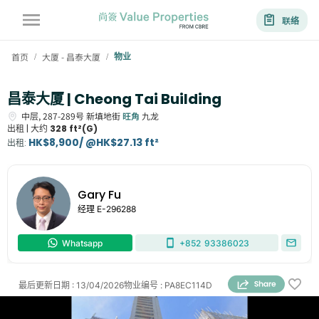
联络
首页
大厦 - 昌泰大厦
物业
/
/
昌泰大厦 | Cheong Tai Building
中层,
287-289号
新填地街
旺角
九龙
出租 |
大约
328 ft²(G)
HK$8,900/ @HK$27.13 ft²
出租
:
Gary Fu
经理
E-296288
Whatsapp
+852
93386023
最后更新日期
:
13/04/2026
物业编号
:
PA8EC114D