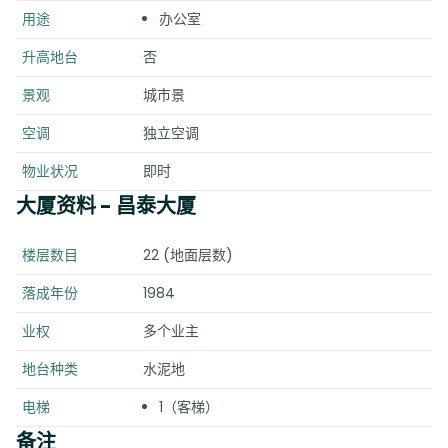
用途
办公室
升高地台
否
景观
城市景
空调
独立空调
物业状况
即时
大厦资料
- 昌泰大厦
楼层数目
22 (地面层数)
落成年份
1984
业权
多个业主
地台种类
水泥地
电梯
1（客梯）
备注