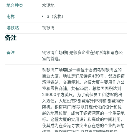
地台种类
水泥地
电梯
3（客梯）
港铁站
铜锣湾
备注
备注
铜锣湾广场1期 是很多企业在铜锣湾租写办公
室的首选。
铜锣湾广场1期是一幢位于香港岛铜锣湾区的
商业大厦，地址是轩尼诗道489号，邻近铜锣
湾港铁站，交通便利。这幢大厦主要用作办公
室和零售商铺，共有25层，总楼面面积达到
216000平方英尺。为了确保员工和访客的出
入方便，大厦设有3部载客升降机和1部载物升
降机。铜锣湾广场1期以其现代化的设计和优
越的地理位置，成为了铜锣湾区的一个重要地
标。这幢大厦的实用设计和高效的空间利用，
使其成为在香港寻求突出存在感的企业的理想
选择。铜锣湾广场1期以其卓越的服务和设