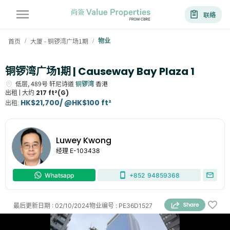
联络
首页
大厦 - 铜锣湾广场1期
物业
/
/
铜锣湾广场1期 | Causeway Bay Plaza 1
低层,
489号
轩尼诗道
铜锣湾
香港
出租 |
大约
217 ft²(G)
HK$21,700/ @HK$100 ft²
出租
:
Luwey Kwong
经理
E-103438
Whatsapp
+852
94859368
最后更新日期
:
02/10/2024
物业编号
:
PE36D1527