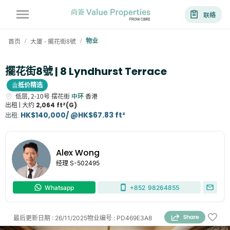
联络
首页
大厦 - 擺花街8號
物业
/
/
擺花街8號 | 8 Lyndhurst Terrace
抵价精选
低层,
2-10号
摆花街
中环
香港
出租 |
大约
2,064 ft²(G)
HK$140,000/ @HK$67.83 ft²
出租
:
Alex Wong
经理
S-502495
Whatsapp
+852
98264855
最后更新日期
:
26/11/2025
物业编号
:
PD469E3A8