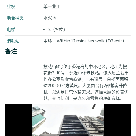
业权
单一业主
地台种类
水泥地
电梯
2（客梯）
港铁站
中环 - Within 10 minutes walk (D2 exit)
备注
摆花街8号位于香港岛的中环地区，地址为摆
花街2-10号，邻近中环港铁站。该大厦主要用
作办公室及零售商铺，共有19层。总楼面面积
达29000平方英尺。大厦内设有2部载客升降
机，以满足日常运输需求。这幢大厦的位置优
越，交通便利，是办公和零售的理想选择。