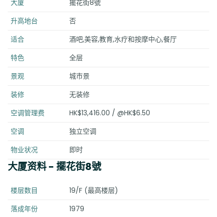
大厦
擺花街8號
升高地台
否
适合
酒吧,美容,教育,水疗和按摩中心,餐厅
特色
全层
景观
城市景
装修
无装修
空调管理费
HK$13,416.00 / @HK$6.50
空调
独立空调
物业状况
即时
大厦资料
- 擺花街8號
楼层数目
19/F (最高楼层)
落成年份
1979