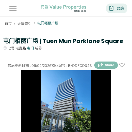
联络
首页
大厦索引
屯门栢丽广场
/
/
屯门栢丽广场 | Tuen Mun Parklane Square
2号
屯喜路
屯门
新界
最后更新日期
:
05/02/2026
物业编号
:
B-DDFCD043