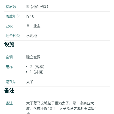
楼层数目
19 (地面层数)
落成年份
1940
业权
单一业主
地台种类
水泥地
设施
空调
独立空调
电梯
2（客梯）
1（货梯）
港铁站
太子
备注
备注
太子蓝马之城位于香港太子，是一座商业大
厦，落成于1940年。太子蓝马之城拥有20层
楼。