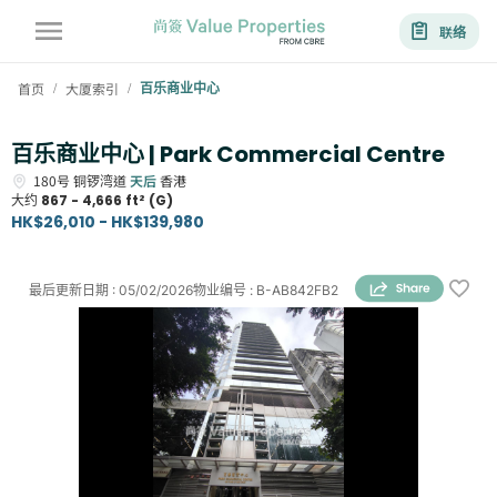
联络
首页
大厦索引
百乐商业中心
/
/
百乐商业中心 | Park Commercial Centre
180号
铜锣湾道
天后
香港
大约
867 - 4,666 ft² (G)
HK$26,010 - HK$139,980
最后更新日期
:
05/02/2026
物业编号
:
B-AB842FB2