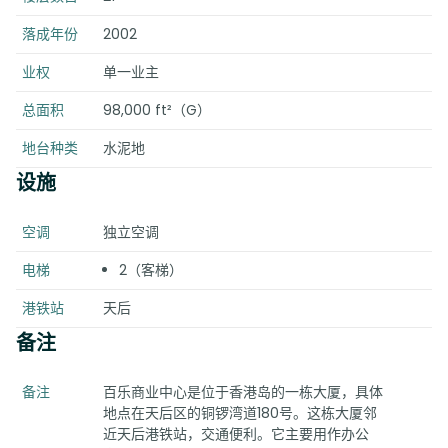
落成年份
2002
业权
单一业主
总面积
98,000 ft²（G）
地台种类
水泥地
设施
空调
独立空调
电梯
2（客梯）
港铁站
天后
备注
备注
百乐商业中心是位于香港岛的一栋大厦，具体
地点在天后区的铜锣湾道180号。这栋大厦邻
近天后港铁站，交通便利。它主要用作办公