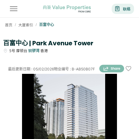
联络
首页
大厦索引
百富中心
/
/
百富中心 | Park Avenue Tower
5号
摩顿台
铜锣湾
香港
最后更新日期
:
05/02/2026
物业编号
:
B-AB50B07F