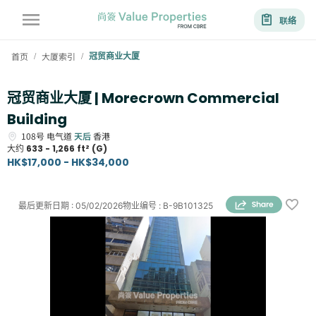
联络
首页
大厦索引
冠贸商业大厦
/
/
冠贸商业大厦 | Morecrown Commercial
Building
108号
电气道
天后
香港
大约
633 - 1,266 ft² (G)
HK$17,000 - HK$34,000
最后更新日期
:
05/02/2026
物业编号
:
B-9B101325