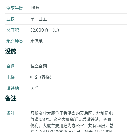
落成年份
1995
业权
单一业主
总面积
32,000 ft²（G）
地台种类
水泥地
设施
空调
独立空调
电梯
2（客梯）
港铁站
天后
备注
备注
冠贸商业大厦位于香港岛的天后区，地址是电
气道108号。这座大厦邻近天后港铁站，交通
便利。大厦主要用途为办公室，共有25层，总
楼面面积为32000平方英尺。对于寻找策略性