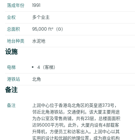
落成年份
1991
业权
多个业主
总面积
95,000 ft²（G）
地台种类
水泥地
设施
电梯
4（客梯）
港铁站
北角
备注
备注
上润中心位于香港岛北角区的英皇道373号，
邻近北角港铁站，交通便利。该大厦主要用途
为办公室及零售商铺，共有23层，总楼面面积
达95000平方呎。此外，大厦内设有4部载客
升降机，方便员工和访客出入。上润中心以其
实用的设计和优越的地理位置，成为商业机构