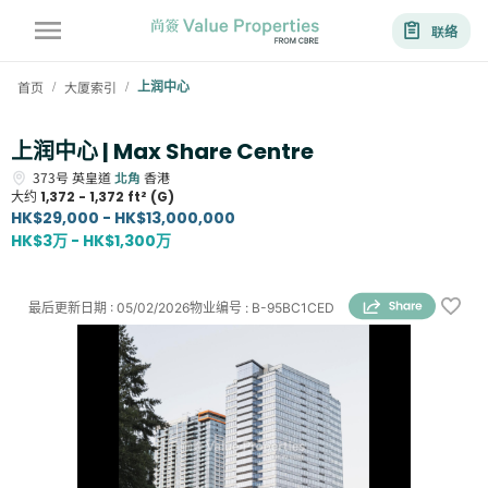
联络
首页
大厦索引
上润中心
/
/
上润中心 | Max Share Centre
373号
英皇道
北角
香港
大约
1,372 - 1,372 ft² (G)
HK$29,000 - HK$13,000,000
HK$3万 - HK$1,300万
最后更新日期
:
05/02/2026
物业编号
:
B-95BC1CED