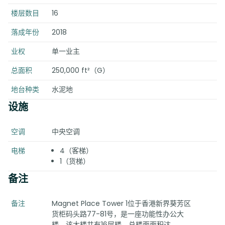
楼层数目
16
落成年份
2018
业权
单一业主
总面积
250,000 ft²（G）
地台种类
水泥地
设施
空调
中央空调
电梯
4（客梯）
1（货梯）
备注
备注
Magnet Place Tower 1位于香港新界葵芳区
货柜码头路77-81号，是一座功能性办公大
楼。该大楼共有16层楼，总楼面面积达