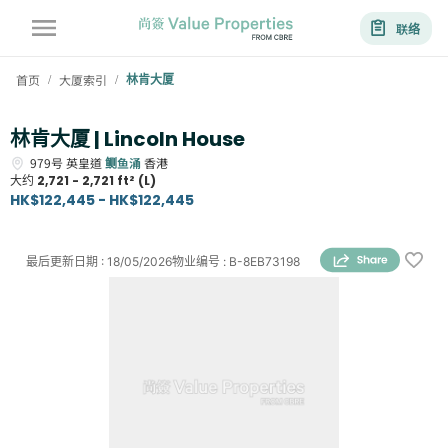
联络
首页
大厦索引
林肯大厦
/
/
林肯大厦 | Lincoln House
979号
英皇道
鲗鱼涌
香港
大约
2,721 - 2,721 ft² (L)
HK$122,445 - HK$122,445
最后更新日期
:
18/05/2026
物业编号
:
B-8EB73198