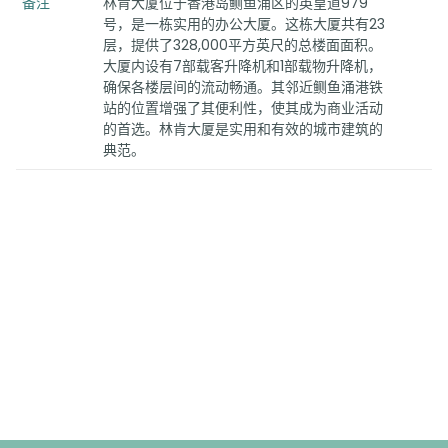
备注
林肯大厦位于香港岛鲗鱼涌区的英皇道979
号，是一栋实用的办公大厦。这栋大厦共有23
层，提供了328,000平方英尺的总楼面面积。
大厦内设有7部载客升降机和1部载物升降机，
确保各楼层间的流动畅通。其邻近鲗鱼涌港铁
站的位置增强了其便利性，使其成为商业活动
的首选。林肯大厦是实用和有效的城市建筑的
典范。