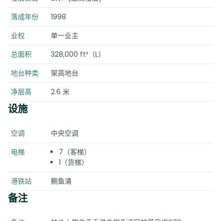
落成年份
1998
业权
单一业主
总面积
328,000 ft²（L）
地台种类
架高地台
净层高
2.6 米
设施
空调
中央空调
电梯
7（客梯）
1（货梯）
港铁站
鲗鱼涌
备注