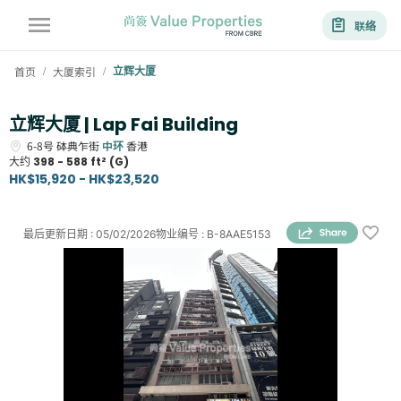
联络
首页
大厦索引
立辉大厦
/
/
立辉大厦 | Lap Fai Building
6-8号
砵典乍街
中环
香港
大约
398 - 588 ft² (G)
HK$15,920 - HK$23,520
最后更新日期
:
05/02/2026
物业编号
:
B-8AAE5153