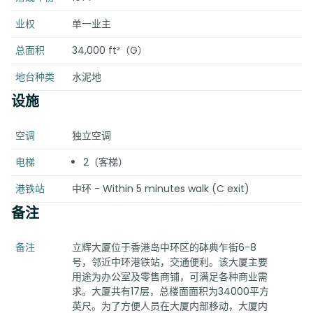
业权
单一业主
总面积
34,000 ft²（G）
地台种类
水泥地
设施
空调
独立空调
电梯
2（客梯）
港铁站
中环 - Within 5 minutes walk (C exit)
备注
备注
立辉大厦位于香港岛中环区的砵典乍街6-8
号，邻近中环港铁站，交通便利。该大厦主要
用途为办公室及零售商铺，可满足各种商业需
求。大厦共有17层，总楼面面积为34000平方
英尺。为了方便人员在大厦内部移动，大厦内