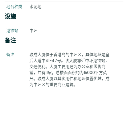
地台种类
水泥地
设施
港铁站
中环
备注
备注
联成大厦位于香港岛的中环区，具体地址是皇
后大道中41-47号。该大厦靠近中环港铁站，
交通便利。大厦主要用途为办公室和零售商
铺，共有11层，总楼面面积约为15000平方英
尺。联成大厦以其实用性和地理位置优越，成
为中环区的重要商业建筑。