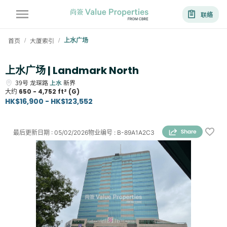
联络
首页
大厦索引
上水广场
/
/
上水广场 | Landmark North
39号
龙琛路
上水
新界
大约
650 - 4,752 ft² (G)
HK$16,900 - HK$123,552
最后更新日期
:
05/02/2026
物业编号
:
B-89A1A2C3