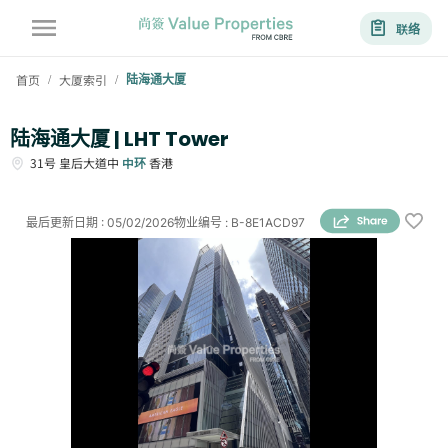
联络
首页
大厦索引
陆海通大厦
/
/
陆海通大厦 | LHT Tower
31号
皇后大道中
中环
香港
最后更新日期
:
05/02/2026
物业编号
:
B-8E1ACD97