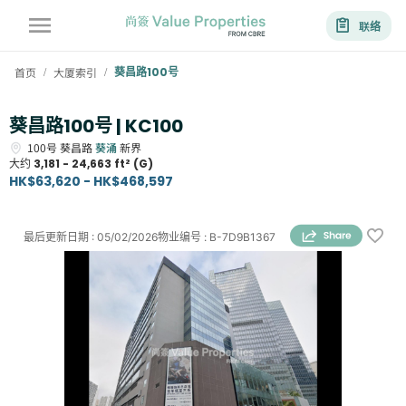
联络
首页
大厦索引
葵昌路100号
/
/
葵昌路100号 | KC100
100号
葵昌路
葵涌
新界
大约
3,181 - 24,663 ft² (G)
HK$63,620 - HK$468,597
最后更新日期
:
05/02/2026
物业编号
:
B-7D9B1367