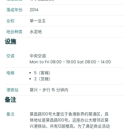
落成年份
2014
业权
单一业主
地台种类
水泥地
设施
空调
中央空调
Mon to Fri 08:00 - 19:00 Sat 08:00 - 14:00
电梯
5（客梯）
2（货梯）
港铁站
葵兴 - 步行 15 分钟内
备注
备注
葵昌路100号大厦位于香港新界的葵涌区，具
体地址是葵昌路100号。这座办公大楼邻近葵
兴港铁站，共有12层楼高。为了满足商业活动