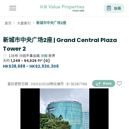
联络
首页
大厦索引
新城市中央广场2座
/
/
新城市中央广场2座 | Grand Central Plaza
Tower 2
138号
沙田乡事会路
沙田
新界
大约
1,248 - 94,526 ft² (G)
HK$38,688 - HK$2,930,306
最后更新日期
:
05/02/2026
物业编号
:
B-5E2B7748