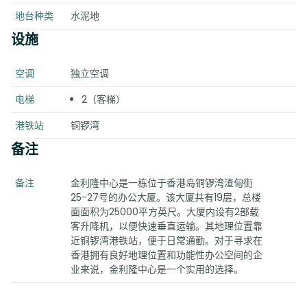
地台种类
水泥地
设施
空调
独立空调
电梯
2（客梯）
港铁站
铜锣湾
备注
备注
金利隆中心是一栋位于香港岛铜锣湾渣甸街
25-27号的办公大厦。该大厦共有19层，总楼
面面积为25000平方英尺。大厦内设有2部载
客升降机，以便快速垂直运输。其地理位置靠
近铜锣湾港铁站，便于日常通勤。对于寻求在
香港拥有良好地理位置和功能性办公空间的企
业来说，金利隆中心是一个实用的选择。