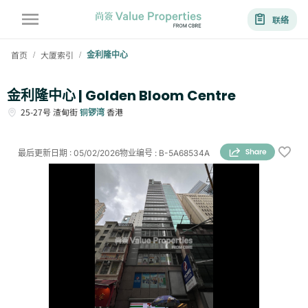
联络
首页
大厦索引
金利隆中心
/
/
金利隆中心 | Golden Bloom Centre
25-27号
渣甸街
铜锣湾
香港
最后更新日期
:
05/02/2026
物业编号
:
B-5A68534A