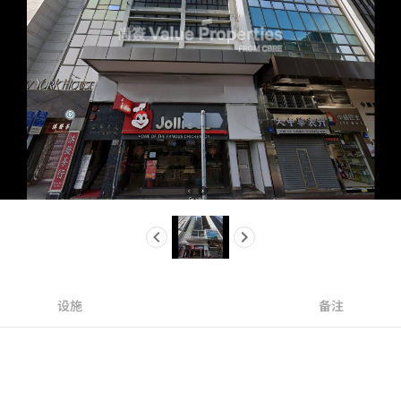
设施
备注