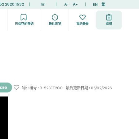
52 2820 1532
|
|
|
EN
繁
m²
A
A
-
+
已保存的筛选
最近浏览
我的最爱
联络
物业编号
:
B-528EE2CC
最后更新日期
:
05/02/2026