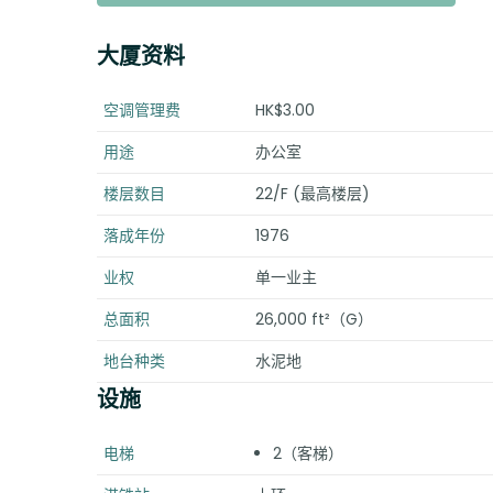
大厦资料
空调管理费
HK$3.00
用途
办公室
楼层数目
22/F (最高楼层)
落成年份
1976
业权
单一业主
总面积
26,000 ft²（G）
地台种类
水泥地
设施
电梯
2（客梯）