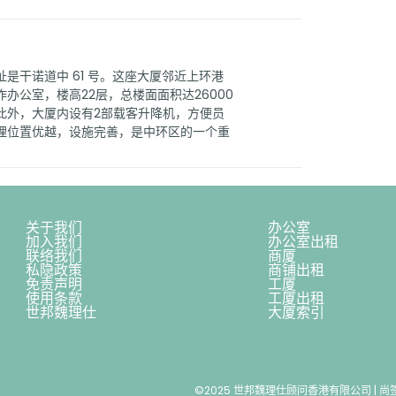
是干诺道中 61 号。这座大厦邻近上环港
办公室，楼高22层，总楼面面积达26000
此外，大厦内设有2部载客升降机，方便员
理位置优越，设施完善，是中环区的一个重
关于我们
办公室
加入我们
办公室出租
联络我们
商厦
私隐政策
商铺出租
免责声明
工厦
使用条款
工厦出租
世邦魏理仕
大厦索引
©2025 世邦魏理仕顾问香港有限公司 | 尚签 Va