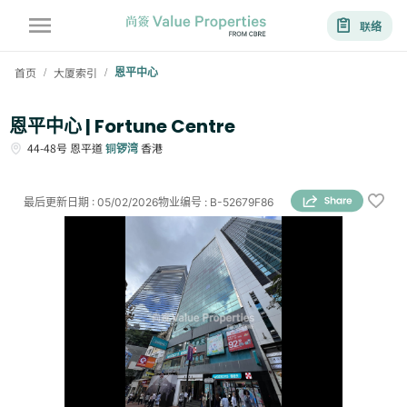
联络
首页
大厦索引
恩平中心
/
/
恩平中心 | Fortune Centre
44-48号
恩平道
铜锣湾
香港
最后更新日期
:
05/02/2026
物业编号
:
B-52679F86