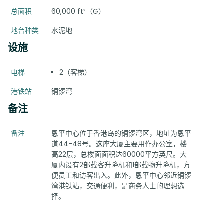
总面积
60,000 ft²（G）
地台种类
水泥地
设施
电梯
2（客梯）
港铁站
铜锣湾
备注
备注
恩平中心位于香港岛的铜锣湾区，地址为恩平
道44-48号。这座大厦主要用作办公室，楼
高22层，总楼面面积达60000平方英尺。大
厦内设有2部载客升降机和1部载物升降机，方
便员工和访客出入。此外，恩平中心邻近铜锣
湾港铁站，交通便利，是商务人士的理想选
择。