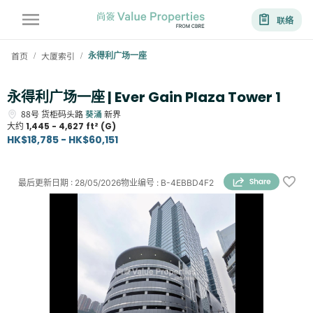
联络
首页
大厦索引
永得利广场一座
/
/
永得利广场一座 | Ever Gain Plaza Tower 1
88号
货柜码头路
葵涌
新界
大约
1,445 - 4,627 ft² (G)
HK$18,785 - HK$60,151
最后更新日期
:
28/05/2026
物业编号
:
B-4EBBD4F2