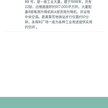
88 号，是一座工业大厦。建于1998年，共有
22层，总楼面面积约517,000平方呎。大厦配
备8部客用升降机和4部货用升降机，并设有
中央空调。距离葵芳地铁站步行仅需约10分
钟，永得利广场一座为各种工业用途提供实用
的空间 。