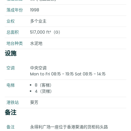
落成年份
1998
业权
多个业主
总面积
517,000 ft²（G）
地台种类
水泥地
设施
空调
中央空调
Mon to Fri 08:15 - 19:15 Sat 08:15 - 14:15
电梯
8（客梯）
4（货梯）
港铁站
葵芳
备注
备注
永得利广场一座位于香港葵涌的货柜码头路