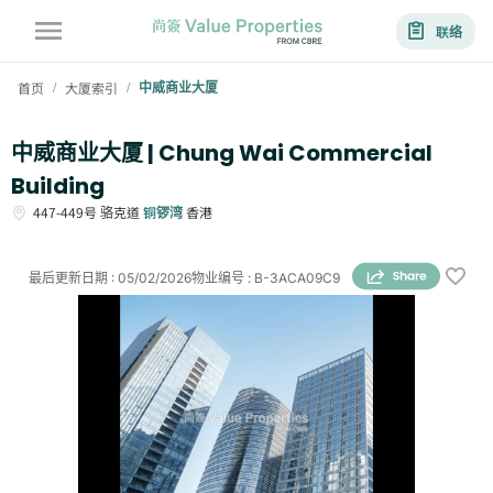
联络
首页
大厦索引
中威商业大厦
/
/
中威商业大厦 | Chung Wai Commercial
Building
447-449号
骆克道
铜锣湾
香港
最后更新日期
:
05/02/2026
物业编号
:
B-3ACA09C9