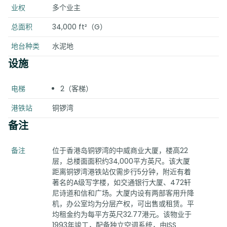
业权
多个业主
总面积
34,000 ft²（G）
地台种类
水泥地
设施
电梯
2（客梯）
港铁站
铜锣湾
备注
备注
位于香港岛铜锣湾的中威商业大厦，楼高22
层，总楼面面积约34,000平方英尺。该大厦
距离铜锣湾港铁站仅需步行5分钟，附近有着
著名的A级写字楼，如交通银行大厦、472轩
尼诗道和信和广场。大厦内设有两部客用升降
机，办公室均为分层产权，可出售或租赁。平
均租金约为每平方英尺32.77港元。该物业于
1993年竣工，配备独立空调系统，由ISS