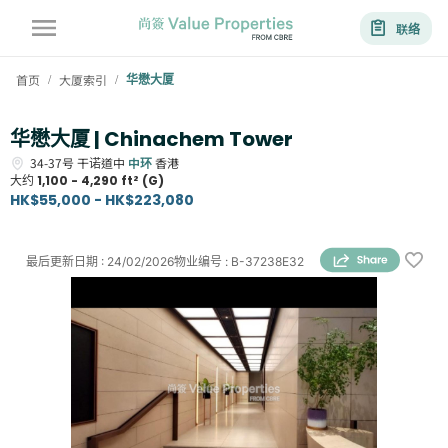
联络
首页
大厦索引
华懋大厦
/
/
华懋大厦 | Chinachem Tower
34-37号
干诺道中
中环
香港
大约
1,100 - 4,290 ft² (G)
HK$55,000 - HK$223,080
最后更新日期
:
24/02/2026
物业编号
:
B-37238E32