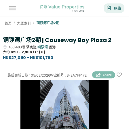
联络
首页
大厦索引
铜锣湾广场2期
/
/
铜锣湾广场2期 | Causeway Bay Plaza 2
463-483号
骆克道
铜锣湾
香港
大约
820 - 2,908 ft² (G)
HK$27,060 - HK$101,780
最后更新日期
:
05/02/2026
物业编号
:
B-2A7FF17E