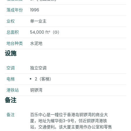
落成年份
1996
业权
单一业主
总面积
54,000 ft²（G）
地台种类
水泥地
设施
空调
独立空调
电梯
2（客梯）
港铁站
铜锣湾
备注
备注
百乐中心是一幢位于香港岛铜锣湾的商业大
厦，地址为耀华街3-9号，邻近铜锣湾港铁
站，交通便利。该大厦主要用作办公室和零售