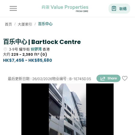
联络
首页
大厦索引
百乐中心
/
/
百乐中心 | Bartlock Centre
3-9号
耀华街
铜锣湾
香港
大约
229 - 2,380 ft² (G)
HK$7,456 - HK$85,680
最后更新日期
:
26/02/2026
物业编号
:
B-1E745D35