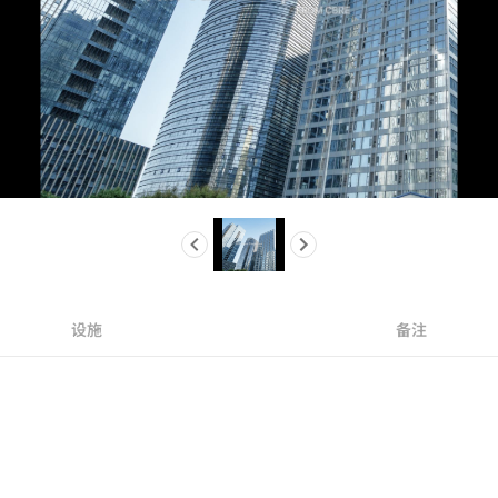
设施
备注