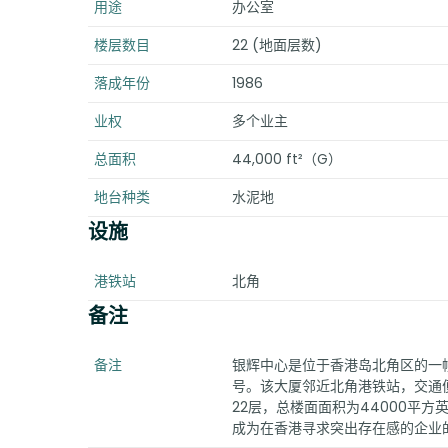
用途
办公室
楼层数目
22 (地面层数)
落成年份
1986
业权
多个业主
总面积
44,000 ft²（G）
地台种类
水泥地
设施
港铁站
北角
备注
备注
银辉中心是位于香港岛北角区的一幢
号。该大厦邻近北角港铁站，交通
22层，总楼面面积为44000平
成为在香港寻求突出存在感的企业