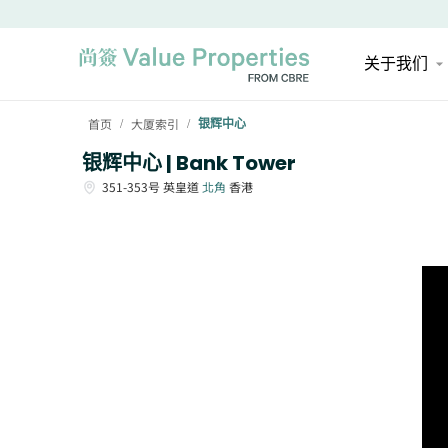
关于我们
首页
大厦索引
银辉中心
/
/
银辉中心 | Bank Tower
351-353号
英皇道
北角
香港