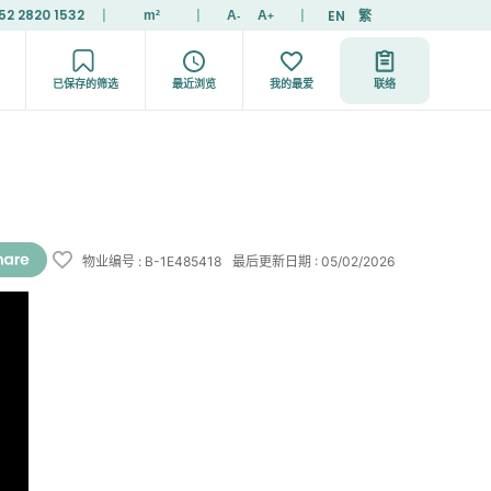
52 2820 1532
|
|
|
EN
繁
m²
A
A
-
+
已保存的筛选
最近浏览
我的最爱
联络
物业编号
:
B-1E485418
最后更新日期
:
05/02/2026