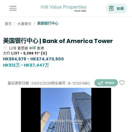
联络
首页
大厦索引
美国银行中心
/
/
美国银行中心 | Bank of America Tower
12号
夏悫道
中环
香港
大约
1,137 - 5,386 ft² (G)
HK$54,576 - HK$74,470,500
HK$12万 - HK$7,447万
最后更新日期
:
05/02/2026
物业编号
:
B-1D3016BC