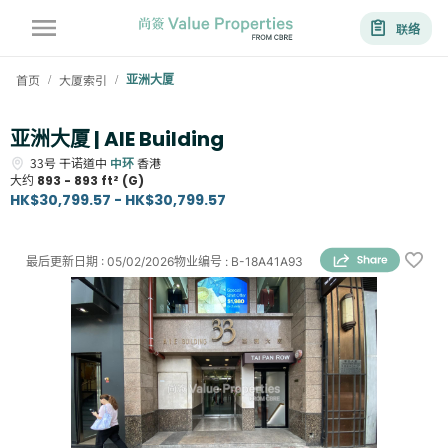
联络
首页
大厦索引
亚洲大厦
/
/
亚洲大厦 | AIE Building
33号
干诺道中
中环
香港
大约
893 - 893 ft² (G)
HK$30,799.57 - HK$30,799.57
最后更新日期
:
05/02/2026
物业编号
:
B-18A41A93