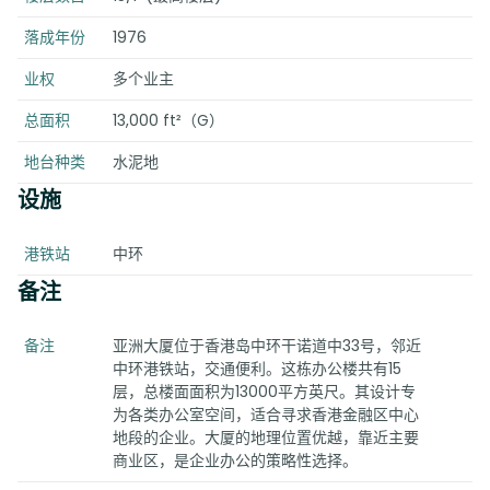
落成年份
1976
业权
多个业主
总面积
13,000 ft²（G）
地台种类
水泥地
设施
港铁站
中环
备注
备注
亚洲大厦位于香港岛中环干诺道中33号，邻近
中环港铁站，交通便利。这栋办公楼共有15
层，总楼面面积为13000平方英尺。其设计专
为各类办公室空间，适合寻求香港金融区中心
地段的企业。大厦的地理位置优越，靠近主要
商业区，是企业办公的策略性选择。