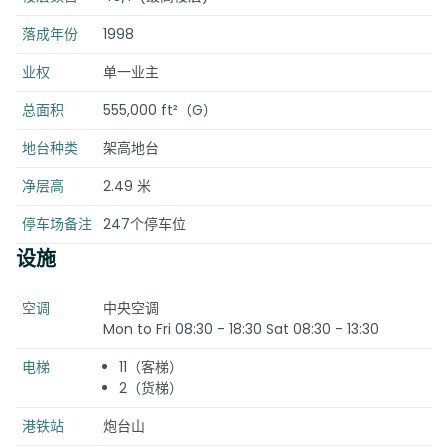
落成年份
1998
业权
单一业主
总面积
555,000 ft²（G）
地台种类
架高地台
净层高
2.49 米
停车场备注
247个停车位
设施
空调
中央空调
Mon to Fri 08:30 - 18:30 Sat 08:30 - 13:30
电梯
11（客梯）
2（货梯）
港铁站
炮台山