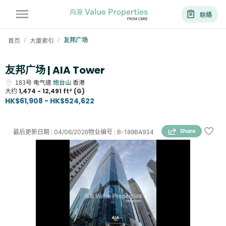
联络
首页
大厦索引
友邦广场
/
/
友邦广场 | AIA Tower
183号
电气道
炮台山
香港
大约
1,474 - 12,491 ft² (G)
HK$61,908 - HK$524,622
最后更新日期
:
04/06/2026
物业编号
:
B-189BA934