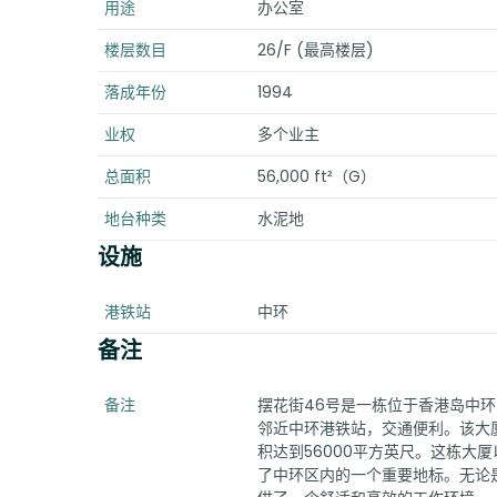
用途
办公室
楼层数目
26/F (最高楼层)
落成年份
1994
业权
多个业主
总面积
56,000 ft²（G）
地台种类
水泥地
设施
港铁站
中环
备注
备注
摆花街46号是一栋位于香港岛中环
邻近中环港铁站，交通便利。该大
积达到56000平方英尺。这栋大
了中环区内的一个重要地标。无论