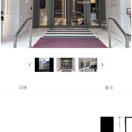
设施
备注