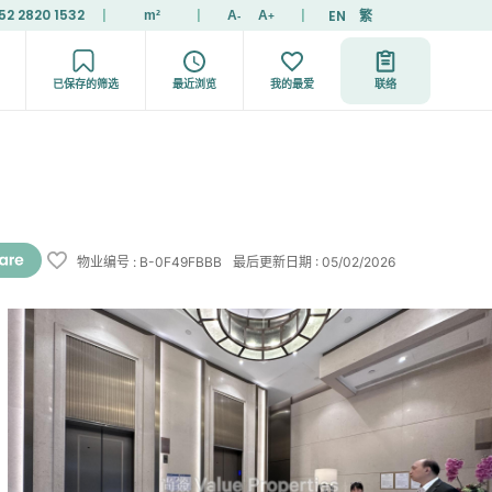
52 2820 1532
|
|
|
EN
繁
m²
A
A
-
+
已保存的筛选
最近浏览
我的最爱
联络
物业编号
:
B-0F49FBBB
最后更新日期
:
05/02/2026