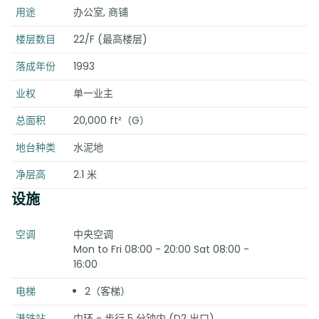
用途
办公室, 商铺
楼层数目
22/F (最高楼层)
落成年份
1993
业权
单一业主
总面积
20,000 ft²（G）
地台种类
水泥地
净层高
2.1 米
设施
空调
中央空调
Mon to Fri 08:00 - 20:00 Sat 08:00 -
16:00
电梯
2（客梯）
港铁站
中环 - 步行 5 分钟内 (D2 出口)