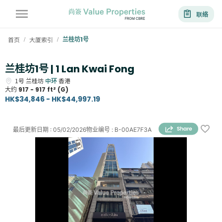
联络
首页
大厦索引
兰桂坊1号
/
/
兰桂坊1号 | 1 Lan Kwai Fong
1号
兰桂坊
中环
香港
大约
917 - 917 ft² (G)
HK$34,846 - HK$44,997.19
最后更新日期
:
05/02/2026
物业编号
:
B-00AE7F3A