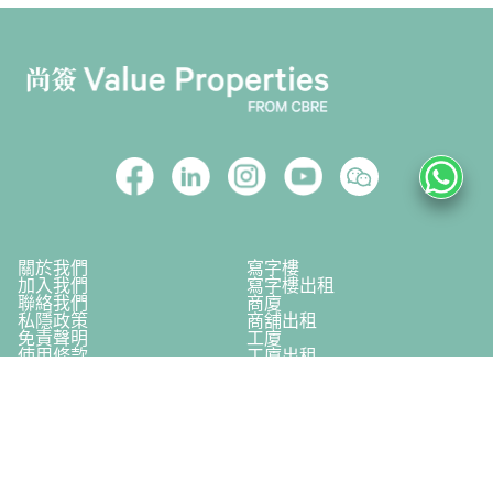
關於我們
寫字樓
加入我們
寫字樓出租
聯絡我們
商廈
私隱政策
商舖出租
免責聲明
工廈
使用條款
工廈出租
世邦魏理仕
大廈索引
©2025 世邦魏理仕顧問香港有限公司 | 尚簽 Value Properties From CBRE
牌照號碼 C-093779 版權所有