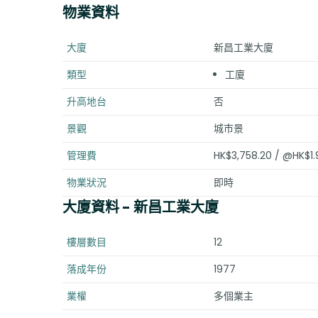
物業資料
大廈
新昌工業大廈
類型
工廈
升高地台
否
景觀
城市景
管理費
HK$3,758.20 / @HK$1.
物業狀況
即時
大廈資料
- 新昌工業大廈
樓層數目
12
落成年份
1977
業權
多個業主