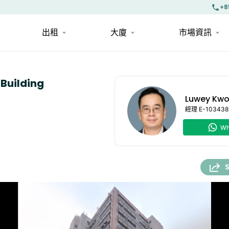
+8
出租
大廈
市場資訊
Building
Luwey Kw
經理
E-103438
Wh