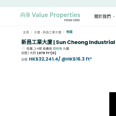
關於我們
主頁
大廈 - 新昌工業大廈
物業
/
/
新昌工業大廈 | Sun Cheong Industrial 
低層,
2-4號
長義街
荔枝角
九龍
出租 |
大約
1,978 ft²(G)
HK$32,241.4/ @HK$16.3 ft²
出租
: