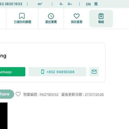
52 2820 1532
|
|
|
EN
简
m²
A
A
-
+
已儲存的篩選
最近瀏覽
我的最愛
聯絡
ong
atsapp
+852
94859368
物業編號
:
PA2780E52
最後更新日期
:
27/07/2026