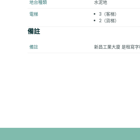
地台種類
水泥地
電梯
3（客梯）
2（貨梯）
備註
備註
新昌工業大廈 是租寫