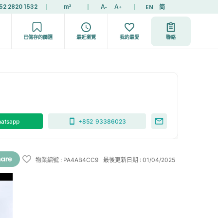
52 2820 1532
|
|
|
EN
简
m²
A
A
-
+
已儲存的篩選
最近瀏覽
我的最愛
聯絡
atsapp
+852
93386023
物業編號
:
PA4AB4CC9
最後更新日期
:
01/04/2025