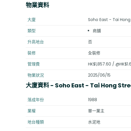
物業資料
大廈
Soho East - Tai Hong
類型
商舖
升高地台
否
裝修
全裝修
管理費
HK$1,857.60 / @HK$1.
物業狀況
2025/06/15
大廈資料
- Soho East - Tai Hong Stre
落成年份
1988
業權
單一業主
地台種類
水泥地