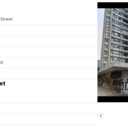
 Street
60
et