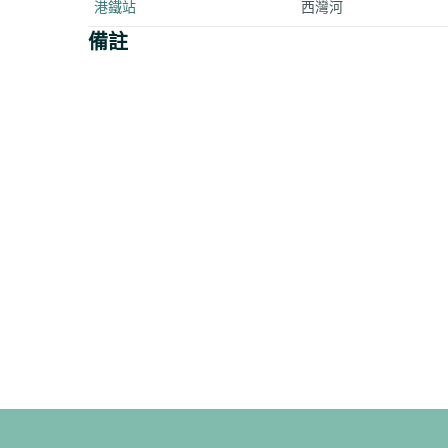
港鐵站
西灣河
備註