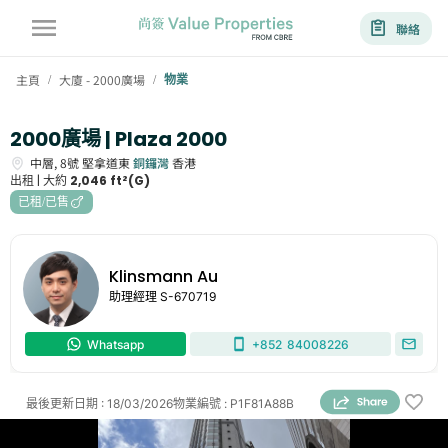
聯絡
主頁
大廈 - 2000廣場
物業
/
/
2000廣場 | Plaza 2000
中層,
8號
堅拿道東
銅鑼灣
香港
出租 |
大約
2,046 ft²(G)
已租/已售
Klinsmann Au
助理經理
S-670719
Whatsapp
+852
84008226
最後更新日期
:
18/03/2026
物業編號
:
P1F81A88B