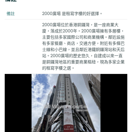
備註
2000廣場 是租寫字樓的好選擇。
2000廣場位於香港銅鑼灣，是一座商業大
廈，落成於2000年。2000廣場擁有多層樓，
主要包括多家國際公司和商業機構。鄰近設施
有多家餐廳、商店，交通方便，附近有多條巴
士線和小巴線，並且鄰近港鐵銅鑼灣站和天后
站。2000廣場的歷史悠久，自建成以來一直
是銅鑼灣地區的重要商業樞紐，現為多家企業
的租寫字樓之選。